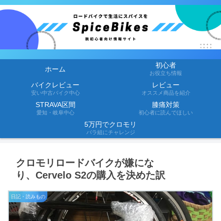
初心者
ホーム
お役立ち情報
バイクレビュー
レビュー
安い中古バイク中心
オススメ商品を紹介
STRAVA区間
膝痛対策
愛知・岐阜中心
初心者に読んでほしい
5万円でクロモリ
バラ組にチャレンジ
クロモリロードバイクが嫌にな
り、Cervelo S2の購入を決めた訳
日記・読みもの