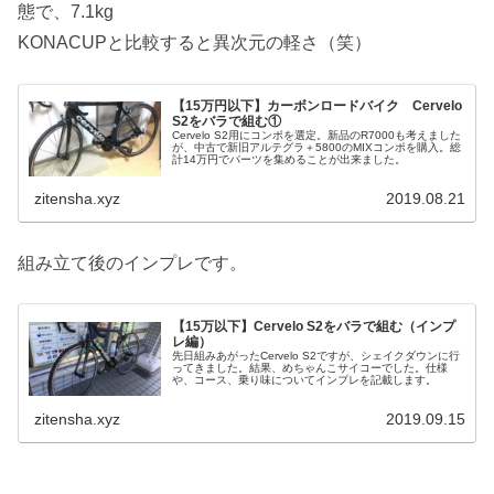
態で、7.1kg
KONACUPと比較すると異次元の軽さ（笑）
【15万円以下】カーボンロードバイク Cervelo
S2をバラで組む①
Cervelo S2用にコンポを選定。新品のR7000も考えました
が、中古で新旧アルテグラ＋5800のMIXコンポを購入。総
計14万円でパーツを集めることが出来ました。
zitensha.xyz
2019.08.21
組み立て後のインプレです。
【15万以下】Cervelo S2をバラで組む（インプ
レ編）
先日組みあがったCervelo S2ですが、シェイクダウンに行
ってきました。結果、めちゃんこサイコーでした。仕様
や、コース、乗り味についてインプレを記載します。
zitensha.xyz
2019.09.15