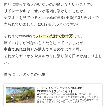
周りに乗ってる人がいないのが良いなということで、
リドレー
や
キャニオン
が候補に挙がりましたが、
ヤフオクを見ているとcerveloのRSやR3が10万円以下で
売られていました。(2012モデルとかですが）
それまでcerveloは
フレームだけで数十万
して、
庶民には手が出ないものだと思っていましたが、
中古であれば何とか購入できるのでは？
と思い、
それからヤフオクやメルカリに張り付く日々が始まりまし
た。
参考にしたのがこの記事
3モデル インプレッション VOL.19/
CERVELO【ファンライド】
◆3モデル インプレッションの定義◆エアロロード、ノー
マル、エンデュランスロードと３つのカテゴリーを有する
ブランドをセレクトし、この３カテゴリーの代表モデルを
各１台、合計３台インプレッションするという…