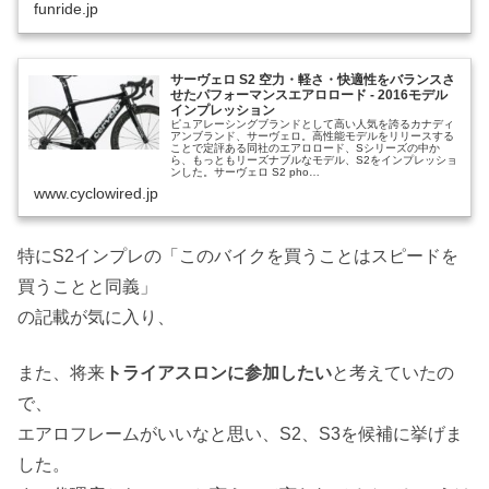
funride.jp
サーヴェロ S2 空力・軽さ・快適性をバランスさ
せたパフォーマンスエアロロード - 2016モデル
インプレッション
ピュアレーシングブランドとして高い人気を誇るカナディ
アンブランド、サーヴェロ。高性能モデルをリリースする
ことで定評ある同社のエアロロード、Sシリーズの中か
ら、もっともリーズナブルなモデル、S2をインプレッショ
ンした。サーヴェロ S2 pho…
www.cyclowired.jp
特にS2インプレの「このバイクを買うことはスピードを
買うことと同義」
の記載が気に入り、
また、将来
トライアスロンに参加したい
と考えていたの
で、
エアロフレームがいいなと思い、S2、S3を候補に挙げま
した。