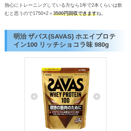
熱心にトレーニングしている方なら1年で2本くらいは飲
むと思うので1750×2＝
3500円回収できます
ね。
明治 ザバス(SAVAS) ホエイプロテ
イン100 リッチショコラ味 980g