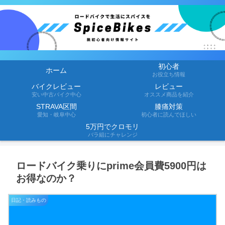
初心者
ホーム
お役立ち情報
バイクレビュー
レビュー
安い中古バイク中心
オススメ商品を紹介
STRAVA区間
膝痛対策
愛知・岐阜中心
初心者に読んでほしい
5万円でクロモリ
バラ組にチャレンジ
ロードバイク乗りにprime会員費5900円は
お得なのか？
日記・読みもの