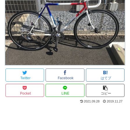
Twitter
Facebook
はてブ
Pocket
LINE
コピー
2021.09.28
2019.11.27