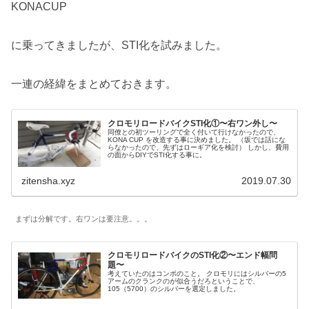
KONACUP
に乗ってきましたが、STI化を試みました。
一連の経緯をまとめておきます。
クロモリロードバイクSTI化①〜右ワン外し〜
同僚との初ツーリングで全く付いて行けなかったので、
KONA CUP を改造する事に決めました。 （坂では話にな
らなかったので、先ずはローギア化を検討） しかし、費用
の面からDIYでSTI化する事に。
zitensha.xyz
2019.07.30
まずは分解です。右ワンは要注意。。。
クロモリロードバイクのSTI化②〜エンド幅問
題〜
考えていたのはコンポのこと。 クロモリにはシルバーの5
アームのクランクのが似合うだろということで、
105（5700）のシルバーを選定しました。