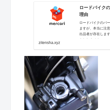
ロードバイク
理由
ロードバイクのパ
ますが、本当に注
出品者が存在しま
もしれません。
zitensha.xyz