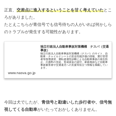
正直、
交差点に進入するということを甘く考えていた
とこ
ろがありました。
たとえこちらが青信号でも信号待ちの人がいれば何かしら
のトラブルが発生する可能性があります。
独立行政法人自動車事故対策機構 ナスバ（交通
事故）
独立行政法人自動車事故対策機構（ナスバ）のサイト、自
動車・チャイルドシートの安全性能評価の情報、運行管理
者等指導講習、運転者適性診断による自動車事故の発生防
止、介護料の支給、育成資金の貸付、家庭相談など自動車
事故被害者や交通遺児への支援等役立つ情報を掲載してい
ます。
www.nasva.go.jp
今回は犬でしたが、
青信号と勘違いした歩行者や、信号無
視してくる自動車
がいたっておかしくありません。