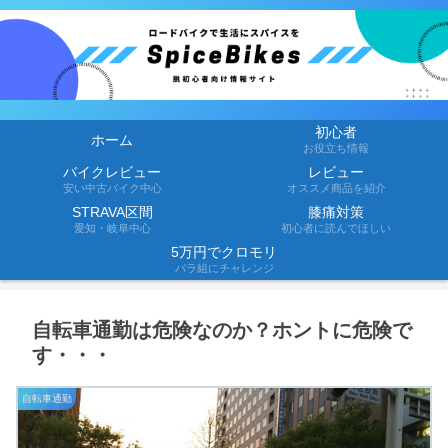
初心者
ホーム
お役立ち情報
バイクレビュー
レビュー
安い中古バイク中心
オススメ商品を紹介
STRAVA区間
膝痛対策
愛知・岐阜中心
初心者に読んでほしい
5万円でクロモリ
バラ組にチャレンジ
自転車通勤は危険なのか？ホントに危険で
す・・・
自転車通勤