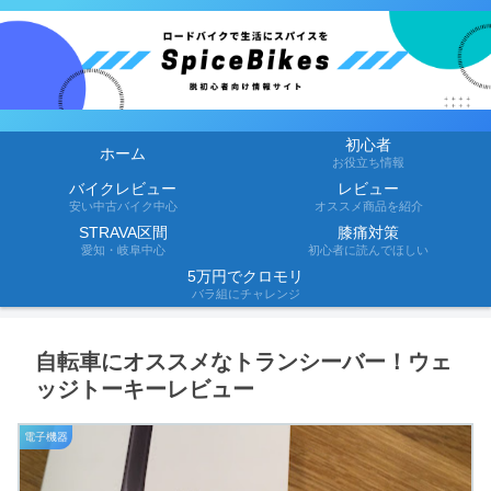
初心者
ホーム
お役立ち情報
バイクレビュー
レビュー
安い中古バイク中心
オススメ商品を紹介
STRAVA区間
膝痛対策
愛知・岐阜中心
初心者に読んでほしい
5万円でクロモリ
バラ組にチャレンジ
自転車にオススメなトランシーバー！ウェ
ッジトーキーレビュー
電子機器