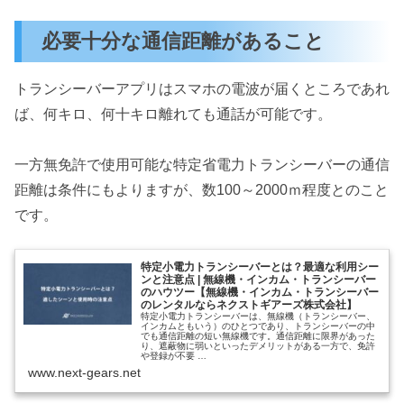
必要十分な通信距離があること
トランシーバーアプリはスマホの電波が届くところであれ
ば、何キロ、何十キロ離れても通話が可能です。
一方無免許で使用可能な特定省電力トランシーバーの通信
距離は条件にもよりますが、数100～2000ｍ程度とのこと
です。
特定小電力トランシーバーとは？最適な利用シー
ンと注意点 | 無線機・インカム・トランシーバー
のハウツー【無線機・インカム・トランシーバー
のレンタルならネクストギアーズ株式会社】
特定小電力トランシーバーは、無線機（トランシーバー、
インカムともいう）のひとつであり、トランシーバーの中
でも通信距離の短い無線機です。通信距離に限界があった
り、遮蔽物に弱いといったデメリットがある一方で、免許
や登録が不要 …
www.next-gears.net