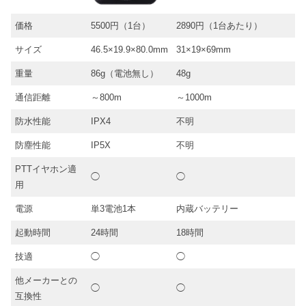
価格
5500円（1台）
2890円（1台あたり）
サイズ
46.5×19.9×80.0mm
31×19×69mm
重量
86g（電池無し）
48g
通信距離
～800m
～1000m
防水性能
IPX4
不明
防塵性能
IP5X
不明
PTTイヤホン適
◯
◯
用
電源
単3電池1本
内蔵バッテリー
起動時間
24時間
18時間
技適
◯
◯
他メーカーとの
◯
◯
互換性