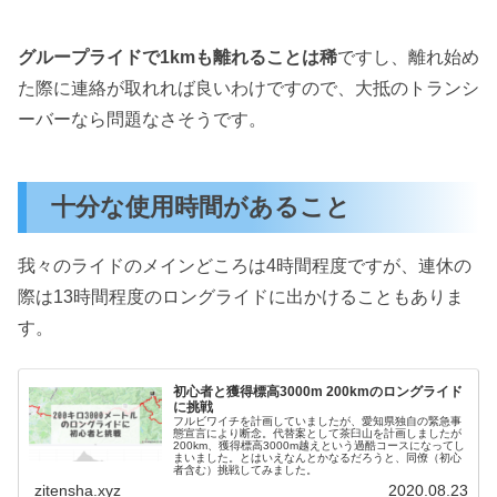
グループライドで1kmも離れることは稀
ですし、離れ始め
た際に連絡が取れれば良いわけですので、大抵のトランシ
ーバーなら問題なさそうです。
十分な使用時間があること
我々のライドのメインどころは4時間程度ですが、連休の
際は13時間程度のロングライドに出かけることもありま
す。
初心者と獲得標高3000m 200kmのロングライド
に挑戦
フルビワイチを計画していましたが、愛知県独自の緊急事
態宣言により断念。代替案として茶臼山を計画しましたが
200km、獲得標高3000m越えという過酷コースになってし
まいました。とはいえなんとかなるだろうと、同僚（初心
者含む）挑戦してみました。
zitensha.xyz
2020.08.23