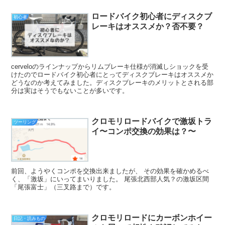
ロードバイク初心者にディスクブ
初心者
レーキはオススメか？否不要？
cerveloのラインナップからリムブレーキ仕様が消滅しショックを受
けたのでロードバイク初心者にとってディスクブレーキはオススメか
どうなのか考えてみました。ディスクブレーキのメリットとされる部
分は実はそうでもないことが多いです。
クロモリロードバイクで激坂トラ
ツーリング
イ〜コンポ交換の効果は？〜
前回、ようやくコンポを交換出来ましたが、 その効果を確かめるべ
く、「激坂」にいってまいりました。 尾張北西部人気？の激坂区間
「尾張富士」（三叉路まで）です。
クロモリロードにカーボンホイー
日記・読みもの