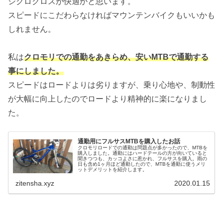
シクロクロスが快適かと思います。
スピードにこだわらなければマウンテンバイクもいいかも
しれません。
私は
クロモリでの通勤をあきらめ、安いMTBで通勤する
事にしました。
スピードはロードよりは劣りますが、乗り心地や、制動性
が大幅に向上したのでロードより精神的に楽になりまし
た。
通勤用にフルサスMTBを購入したお話
クロモリロードでの通勤は問題点が多かったので、MTBを
購入しました。通勤にはハードテールの方が向いていると
聞きつつも、カッコよさに惹かれ、フルサスを購入。雨の
日も含め1ヶ月ほど通勤したので、MTBを通勤に使うメリ
ットデメリットを紹介します。
zitensha.xyz
2020.01.15