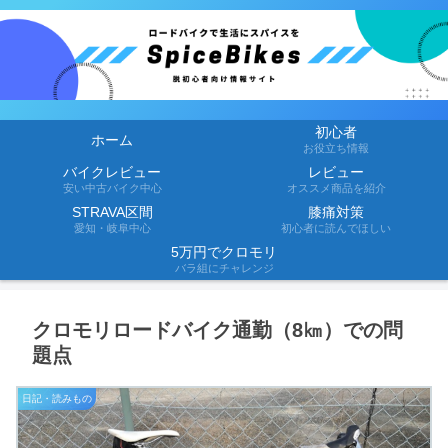
初心者
ホーム
お役立ち情報
バイクレビュー
レビュー
安い中古バイク中心
オススメ商品を紹介
STRAVA区間
膝痛対策
愛知・岐阜中心
初心者に読んでほしい
5万円でクロモリ
バラ組にチャレンジ
クロモリロードバイク通勤（8㎞）での問
題点
日記・読みもの