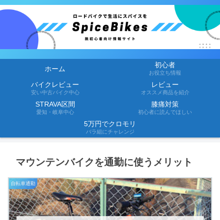
初心者
ホーム
お役立ち情報
バイクレビュー
レビュー
安い中古バイク中心
オススメ商品を紹介
STRAVA区間
膝痛対策
愛知・岐阜中心
初心者に読んでほしい
5万円でクロモリ
バラ組にチャレンジ
マウンテンバイクを通勤に使うメリット
自転車通勤