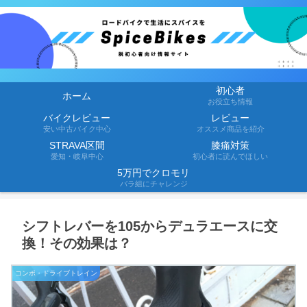
初心者
ホーム
お役立ち情報
バイクレビュー
レビュー
安い中古バイク中心
オススメ商品を紹介
STRAVA区間
膝痛対策
愛知・岐阜中心
初心者に読んでほしい
5万円でクロモリ
バラ組にチャレンジ
シフトレバーを105からデュラエースに交
換！その効果は？
コンポ・ドライブトレイン