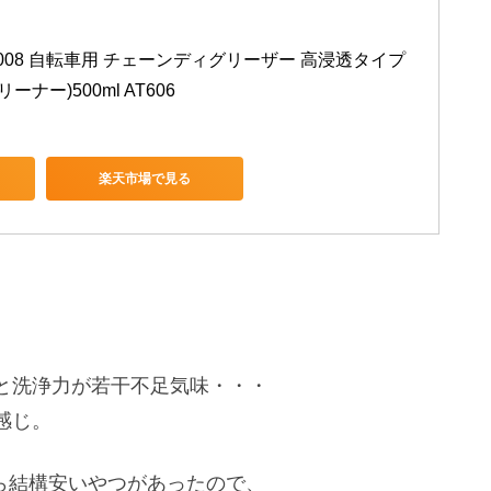
1-008 自転車用 チェーンディグリーザー 高浸透タイプ 
ーナー)500ml AT606
楽天市場で見る
と洗浄力が若干不足気味・・・
感じ。
たら結構安いやつがあったので、