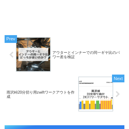
アウターとインナーでの同一ギヤ比のパ
ワー差を検証
雨沢峠20分切り用zwiftワークアウトを作
成