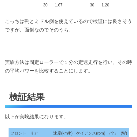
30
1.67
30
1.20
こっちは割とミドル側を使えているので検証には良さそう
ですが、面倒なのでそのうち。
実験方法は固定ローラーで１分の定速走行を行い、その時
の平均パワーを比較することにします。
検証結果
以下が実験結果になります。
フロント
リア
速度(km/h)
ケイデンス(rpm)
パワー(W)