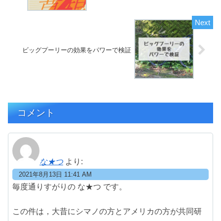
ビッグプーリーの効果をパワーで検証
コメント
な★つ
より:
2021年8月13日 11:41 AM
毎度通りすがりの な★つ です。
この件は，大昔にシマノの方とアメリカの方が共同研