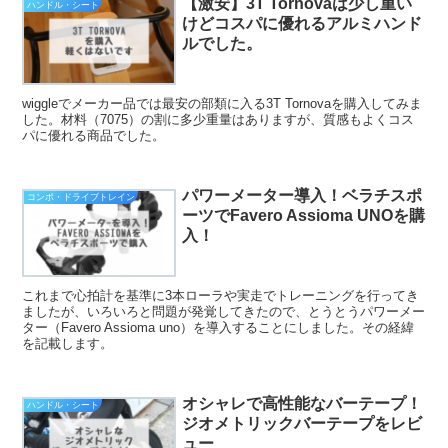
【激安】3T Tornovaは少し重い
ハンドル・シート
けどコスパに優れるアルミハンド
ルでした。
wiggleでメーカー品では最安の部類に入る3T Tornovaを購入してみま
した。材料（7075）の割に多少重量はありますが、質感もよくコス
パに優れる商品でした。
パワーメーター導入！ベラチスポ
コンポ・ドライブトレイン
ーツでFavero Assioma UNOを購
入！
これまで心拍計を基準に3本ローラや実走でトレーニングを行ってき
ましたが、いろいろと問題が発覚してきたので、とうとうパワーメー
ター（Favero Assioma uno）を導入することにしました。その経緯
を記載します。
オシャレで高性能なバーテープ！
ハンドル・シート
ジオメトリックバーテープをレビ
ュー