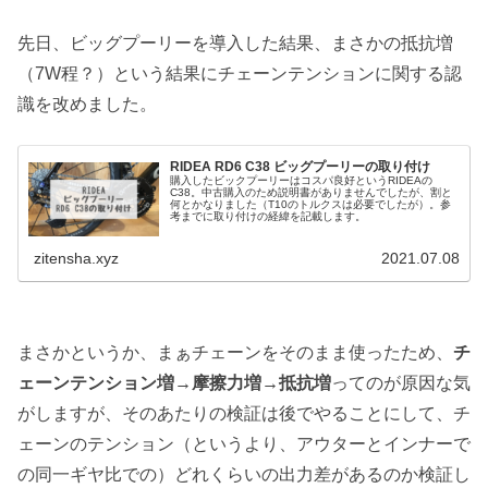
先日、ビッグプーリーを導入した結果、まさかの抵抗増
（7W程？）という結果にチェーンテンションに関する認
識を改めました。
RIDEA RD6 C38 ビッグプーリーの取り付け
購入したビックプーリーはコスパ良好というRIDEAの
C38。中古購入のため説明書がありませんでしたが、割と
何とかなりました（T10のトルクスは必要でしたが）。参
考までに取り付けの経緯を記載します。
zitensha.xyz
2021.07.08
まさかというか、まぁチェーンをそのまま使ったため、
チ
ェーンテンション増→摩擦力増→抵抗増
ってのが原因な気
がしますが、そのあたりの検証は後でやることにして、チ
ェーンのテンション（というより、アウターとインナーで
の同一ギヤ比での）どれくらいの出力差があるのか検証し