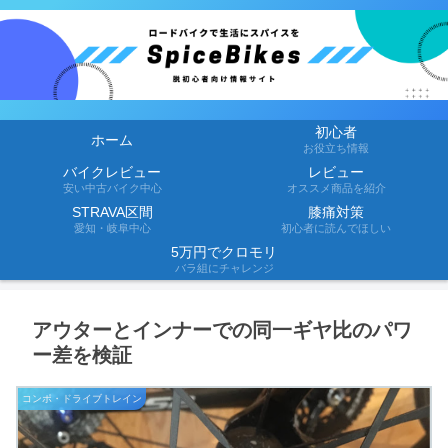
初心者
ホーム
お役立ち情報
バイクレビュー
レビュー
安い中古バイク中心
オススメ商品を紹介
STRAVA区間
膝痛対策
愛知・岐阜中心
初心者に読んでほしい
5万円でクロモリ
バラ組にチャレンジ
アウターとインナーでの同一ギヤ比のパワ
ー差を検証
コンポ・ドライブトレイン