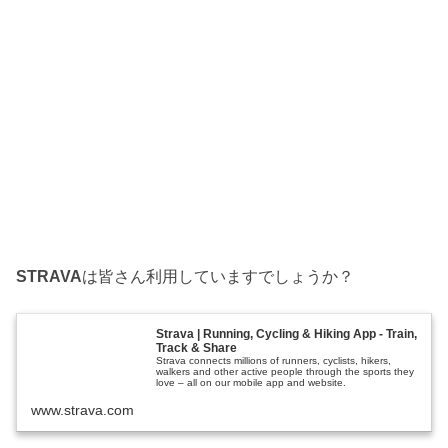
STRAVA
は皆さん利用していますでしょうか？
Strava | Running, Cycling & Hiking App - Train,
Track & Share
Strava connects millions of runners, cyclists, hikers,
walkers and other active people through the sports they
love – all on our mobile app and website.
www.strava.com