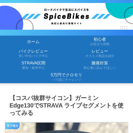
初心者
ホーム
お役立ち情報
バイクレビュー
レビュー
安い中古バイク中心
オススメ商品を紹介
STRAVA区間
膝痛対策
愛知・岐阜中心
初心者に読んでほしい
5万円でクロモリ
バラ組にチャレンジ
【コスパ抜群サイコン】ガーミン
Edge130でSTRAVA ライブセグメントを使
ってみる
電子機器