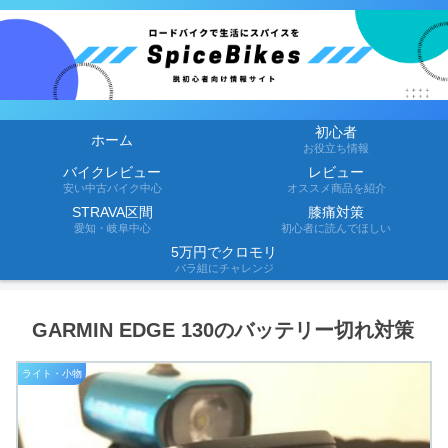
初心者
ホーム
お役立ち情報
バイクレビュー
レビュー
安い中古バイク中心
オススメ商品を紹介
STRAVA区間
膝痛対策
愛知・岐阜中心
初心者に読んでほしい
5万円でクロモリ
バラ組にチャレンジ
GARMIN EDGE 130のバッテリー切れ対策
ライト・小物