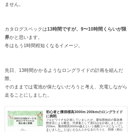
ません。
カタログスペックは
13時間ですが、9〜10時間くらいが限
界
かと思います。
冬はもう1時間程短くなるイメージ。
先日、13時間かかるようなロングライドの計画を組んだ
際、
そのままでは電池が保たないだろうと考え、充電しながら
走ることにしました。
初心者と獲得標高3000m 200kmのロングライド
に挑戦
フルビワイチを計画していましたが、愛知県独自の緊急事
態宣言により断念。代替案として茶臼山を計画しましたが
200km、獲得標高3000m越えという過酷コースになってし
まいました。とはいえなんとかなるだろうと、同僚（初心