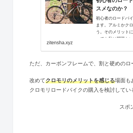
初心者のロー
スメなのか？
初心者のロードバ
ます。アルミかク
う。そのメリット
っても私は問題な
zitensha.xyz
ただ、カーボンフレームで、割と硬めのロ
改めて
クロモリのメリットを感じる
場面も
クロモリロードバイクの購入を検討してい
スポ