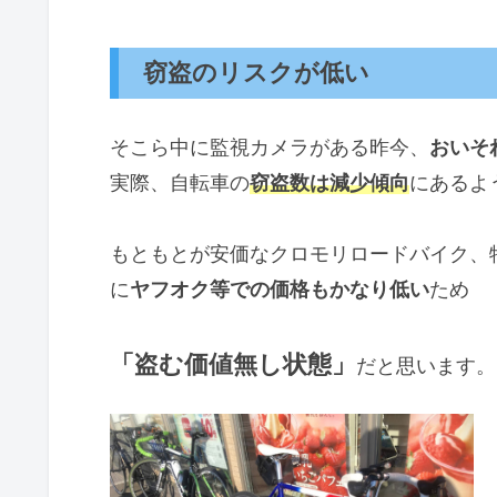
窃盗のリスクが低い
そこら中に監視カメラがある昨今、
おいそ
実際、自転車の
窃盗数は減少傾向
にあるよ
もともとが安価なクロモリロードバイク、
に
ヤフオク等での価格もかなり低い
ため
「盗む価値無し状態」
だと思います。