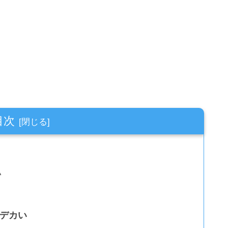
目次
い
がデカい