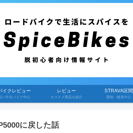
バイクレビュー
レビュー
STRAVA区間
安い中古バイク中心
オススメ商品を紹介
愛知・岐阜中心
めGP5000に戻した話