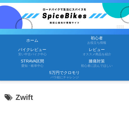
初心者
ホーム
お役立ち情報
バイクレビュー
レビュー
安い中古バイク中心
オススメ商品を紹介
STRAVA区間
膝痛対策
愛知・岐阜中心
初心者に読んでほしい
5万円でクロモリ
バラ組にチャレンジ
Zwift