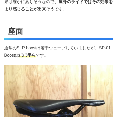
果は確かにありそうなので、
屋外のライドではその効果を
より感じることが出来そう
です。
座面
通常のSLR boostは若干ウェーブしていましたが、SP-01
Boostは
ほぼ平ら
です。