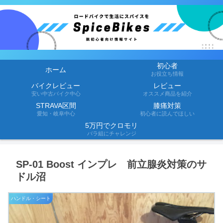
初心者
ホーム
お役立ち情報
バイクレビュー
レビュー
安い中古バイク中心
オススメ商品を紹介
STRAVA区間
膝痛対策
愛知・岐阜中心
初心者に読んでほしい
5万円でクロモリ
バラ組にチャレンジ
SP-01 Boost インプレ 前立腺炎対策のサ
ドル沼
ハンドル・シート