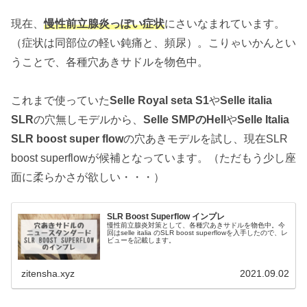
現在、
慢性前立腺炎っぽい症状
にさいなまれています。
（症状は同部位の軽い鈍痛と、頻尿）。こりゃいかんとい
うことで、各種穴あきサドルを物色中。
これまで使っていた
Selle Royal seta S1
や
Selle italia
SLR
の穴無しモデルから、
Selle SMPのHell
や
Selle Italia
SLR boost super flow
の穴あきモデルを試し、現在SLR
boost superflowが候補となっています。（ただもう少し座
面に柔らかさが欲しい・・・）
SLR Boost Superflow インプレ
慢性前立腺炎対策として、各種穴あきサドルを物色中。今
回はselle italia のSLR boost superflowを入手したので、レ
ビューを記載します。
zitensha.xyz
2021.09.02