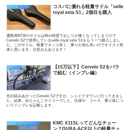
コスパに優れる軽量サドル「selle
ハンドル・シート
royal seta S1」2個目を購入
通勤用MTBのサドルは8km程度でおしりが痛くなってしまうので
Cervelo S2で使用しているselle royal seta S1をもう一つ購入しまし
た。このサドル、軽量でカッコ良く、乗り心地も良いのでオススメ死
体と思います。注意点もあります！
【15万以下】Cervelo S2をバラ
ツーリング
で組む（インプレ編）
先日組みあがったCervelo S2ですが、シェイクダウンに行ってきまし
た。結果、めちゃんこサイコーでした。仕様や、コース、乗り味につ
いてインプレを記載します。
KMC X11SLってどんなチェー
コンポ・ドライブトレイン
ン？DURA-ACE以上の軽量チェ