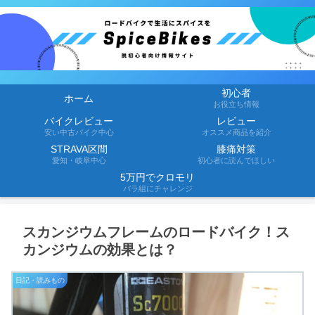
初心者
ホーム
お役立ち情報
バイクレビュー
レビュー
安い中古バイク中心
オススメ商品を紹介
STRAVA区間
膝痛対策
愛知・岐阜中心
初心者に読んでほしい
5万円でクロモリ
バラ組にチャレンジ
スカンジウムフレームのロードバイク！ス
カンジウムの効果とは？
日記・読みもの