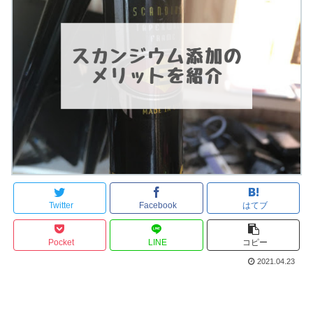
Twitter
Facebook
はてブ
Pocket
LINE
コピー
2021.04.23