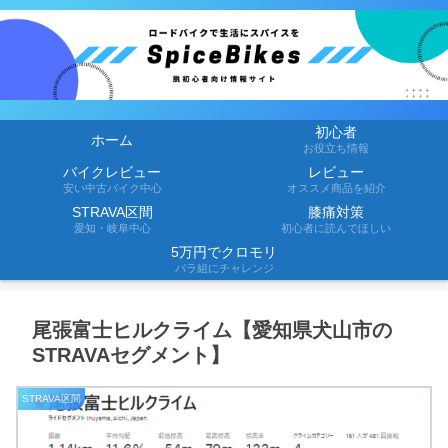
初心者
ホーム
お役立ち情報
バイクレビュー
レビュー
安い中古バイク中心
オススメ商品を紹介
STRAVA区間
膝痛対策
愛知・岐阜中心
初心者に読んでほしい
5万円でクロモリ
バラ組にチャレンジ
尾張富士ヒルクライム【愛知県犬山市の
STRAVAセグメント】
STRAVA区間