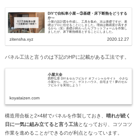
DIYで自転車小屋～③基礎・床下断熱をどうする
か～
小屋の設計図を作成し、工具を集め、次は基礎ですが、基
礎はプロに任せることにしました。理由は難易度が高すぎ
るから（笑）基礎が終わったらプラットフォームを作製し
ましたが、床下断熱構造とすることにしました。
zitensha.xyz
2020.12.27
パネル工法と言うのは下記のHPに記載がある工法です。
小屋大全
西野弘章 DIY＆セルフビルド オフィシャルサイト 小さな
小屋から、ガレージ、ゲストハウス、自宅まで！夢のセル
フビルドを実現しよう！
koyataizen.com
構造用合板と2×4材でパネルを作製しておき、
晴れが続く
日に一気に組み立てると言う工法
となっており、コツコツ
作業を進めることができるのが利点となっています。