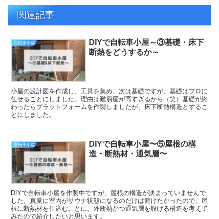
関連記事
DIYで自転車小屋～③基礎・床下
自転車小屋
断熱をどうするか～
小屋の設計図を作成し、工具を集め、次は基礎ですが、基礎はプロに
任せることにしました。理由は難易度が高すぎるから（笑）基礎が終
わったらプラットフォームを作製しましたが、床下断熱構造とするこ
とにしました。
DIYで自転車小屋〜⑤屋根の構
自転車小屋
造・断熱材・通気層〜
DIYで自転車小屋を作製中ですが、屋根の構造が決まっていませんで
した。真夏に室内がサウナ状態になるのだけは避けたかったので、屋
根に断熱材を仕込むことに。外断熱かつ通気層を設ける構造を考えて
みたので紹介したいと思います。