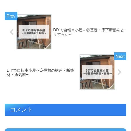
DIYで自転車小屋～③基礎・床下断熱をど
うするか～
DIYで自転車小屋〜⑤屋根の構造・断熱
材・通気層〜
コメント