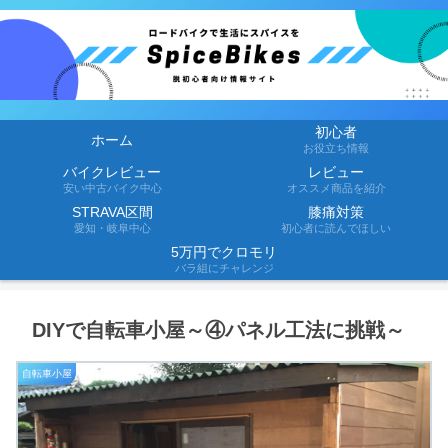
初心者
ホーム
お役立ち情報
バイクレビュー
レビュー
安い中古バイク中心
オススメ商品を紹介
STRAVA区間
膝痛対策
愛知・岐阜中心
初心者に読んでほしい
5万円でクロモリ
バラ組にチャレンジ
DIYで自転車小屋～④パネル工法に挑戦～
自転車小屋