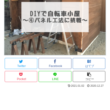
Twitter
Facebook
はてブ
Pocket
LINE
コピー
2021.01.02
2020.12.27